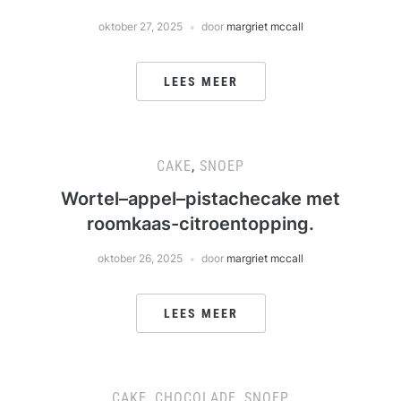
oktober 27, 2025
door
margriet mccall
LEES MEER
CAKE
,
SNOEP
Wortel–appel–pistachecake met
roomkaas-citroentopping.
oktober 26, 2025
door
margriet mccall
LEES MEER
CAKE
,
CHOCOLADE
,
SNOEP