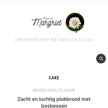
LEKKER ETEN HOEF NIET MOEILIJK TE ZIJN.
CAKE
BROOD
,
CAKE
,
GLAZUUR
Zacht en luchtig plukbrood met
bosbessen