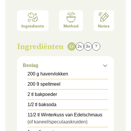
Ingredients
Method
Notes
Ingrediënten
1x
2x
3x
?
Beslag
200
g
havervlokken
200
9
speltmeel
2
tl
bakpoeder
1/2
tl
baksoda
11/2
tl
Winterkuss van Edelschmaus
(of kaneel/speculaaskruiden)