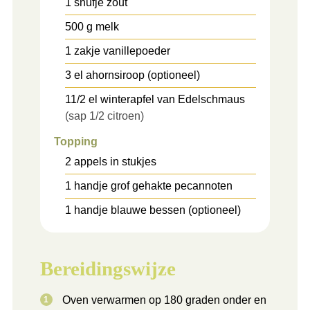
1
snufje
zout
500
g
melk
1
zakje
vanillepoeder
3
el
ahornsiroop (optioneel)
11/2
el
winterapfel van Edelschmaus
(sap 1/2 citroen)
Topping
2
appels in stukjes
1
handje
grof gehakte pecannoten
1
handje
blauwe bessen (optioneel)
Bereidingswijze
Oven verwarmen op 180 graden onder en