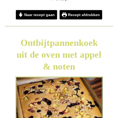
Naar recept gaan
Recept afdrukken
Ontbijtpannenkoek
uit de oven met appel
& noten