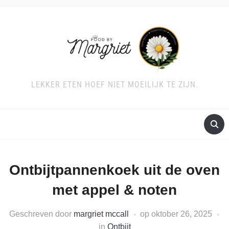
LEKKER ETEN HOEF NIET MOEILIJK TE ZIJN.
Ontbijtpannenkoek uit de oven
met appel & noten
Geschreven door
margriet mccall
op
oktober 26, 2025
in
Ontbijt