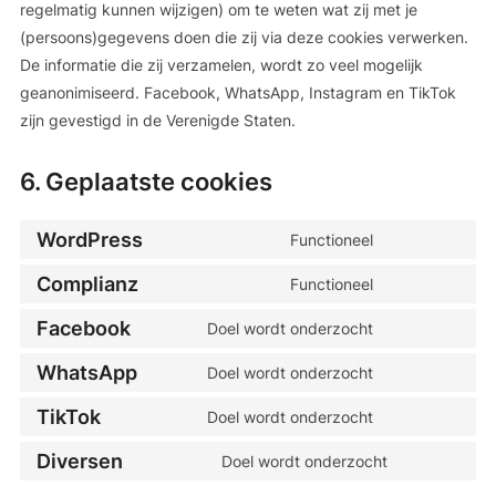
regelmatig kunnen wijzigen) om te weten wat zij met je
(persoons)gegevens doen die zij via deze cookies verwerken.
De informatie die zij verzamelen, wordt zo veel mogelijk
geanonimiseerd. Facebook, WhatsApp, Instagram en TikTok
zijn gevestigd in de Verenigde Staten.
6. Geplaatste cookies
WordPress
Functioneel
Consent
to
Complianz
Functioneel
Consent
service
to
wordpress
Facebook
Doel wordt onderzocht
Consent
service
to
complianz
WhatsApp
Doel wordt onderzocht
Consent
service
to
facebook
TikTok
Doel wordt onderzocht
Consent
service
to
whatsapp
Diversen
Doel wordt onderzocht
Consent
service
to