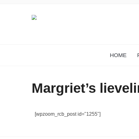
HOME
Margriet’s lieve
[wpzoom_rcb_post id="1255"]