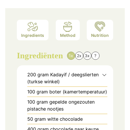
Ingredients
Method
Nutrition
Ingrediënten
1x
2x
3x
?
200
gram
Kadayif / deegslierten
(turkse winkel)
100
gram
boter (kamertemperatuur)
100
gram
gepelde ongezouten
pistache nootjes
50
gram
witte chocolade
400
gram
chocolade naar keuze