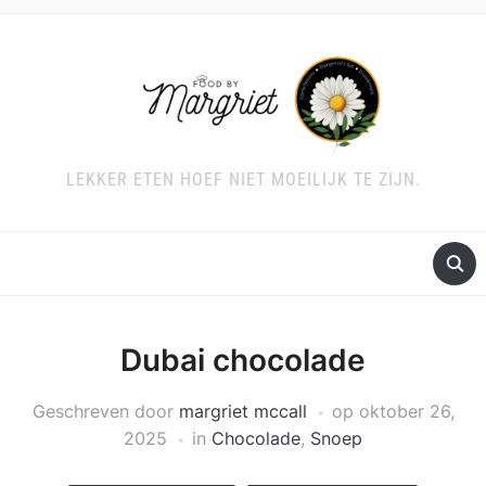
LEKKER ETEN HOEF NIET MOEILIJK TE ZIJN.
Dubai chocolade
Geschreven door
margriet mccall
op
oktober 26,
2025
in
Chocolade
,
Snoep