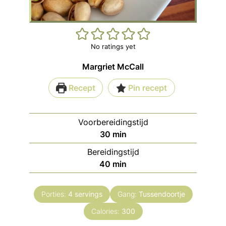
No ratings yet
Margriet McCall
Recept
Pin recept
Voorbereidingstijd
minuten
30
min
Bereidingstijd
minuten
40
min
Porties:
4
servings
Gang:
Tussendoortje
Calories:
300